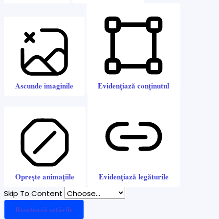
Ascunde imaginile
Evidențiază conținutul
Oprește animațiile
Evidențiază legăturile
Skip To Content
Resetează setările