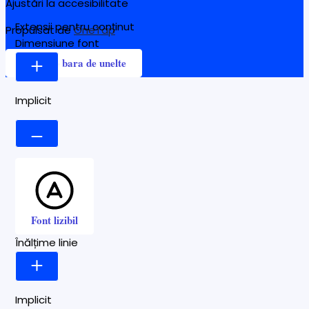
Ajustări la accesibilitate
Extensii pentru conținut
Propulsat de
OneTap
Dimensiune font
Ascunde bara de unelte
Implicit
Font lizibil
Înălțime linie
Implicit