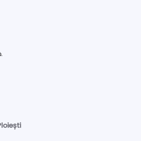
ă.
loiești