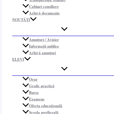
Cabinet consiliere​
Arhivă documente
NOUTĂȚI
Anunțuri / Avizier
Informații publice​
Arhivă anunțuri
ELEVI
Orar
Grafic practică
Burse
Examene
Oferta educațională
Școala postliceală