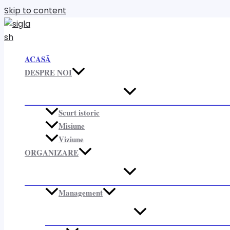
Skip to content
ACASĂ
DESPRE NOI
Scurt istoric
Misiune
Viziune
ORGANIZARE​
Management