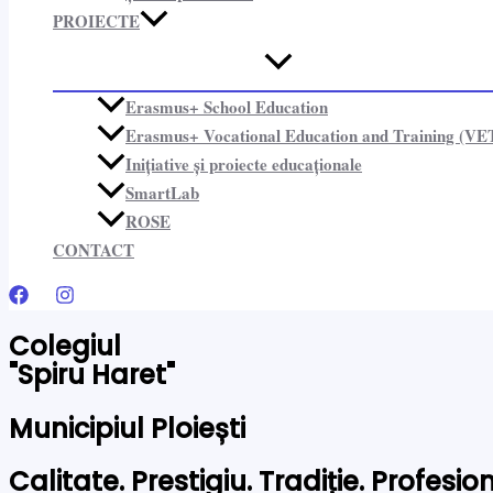
PROIECTE​
Erasmus+ School Education
Erasmus+ Vocational Education and Training (VE
Inițiative și proiecte educaționale​
SmartLab
ROSE
CONTACT
Colegiul
"Spiru Haret"
Municipiul Ploiești
Calitate. Prestigiu. Tradiție. Profesi