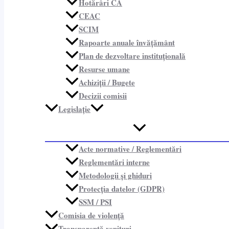
Hotărâri CA
CEAC
SCIM
Rapoarte anuale învățământ
Plan de dezvoltare instituțională
Resurse umane
Achiziții / Bugete
Decizii comisii
Legislație
Acte normative / Reglementări
Reglementări interne
Metodologii și ghiduri
Protecția datelor (GDPR)
SSM / PSI
Comisia de violență
Transparență venituri