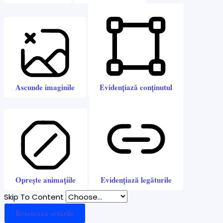
Ascunde imaginile
Evidențiază conținutul
Oprește animațiile
Evidențiază legăturile
Skip To Content
Resetează setările