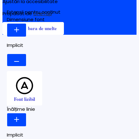
Ajustări la accesibilitate
Extensii pentru conținut
Propulsat de
OneTap
Dimensiune font
Ascunde bara de unelte
Implicit
Font lizibil
Înălțime linie
Implicit