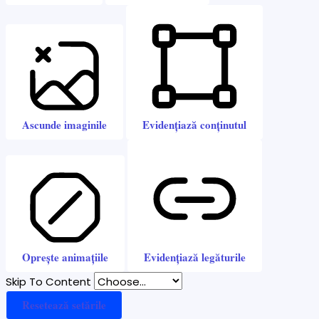
Ascunde imaginile
Evidențiază conținutul
Oprește animațiile
Evidențiază legăturile
Skip To Content
Resetează setările