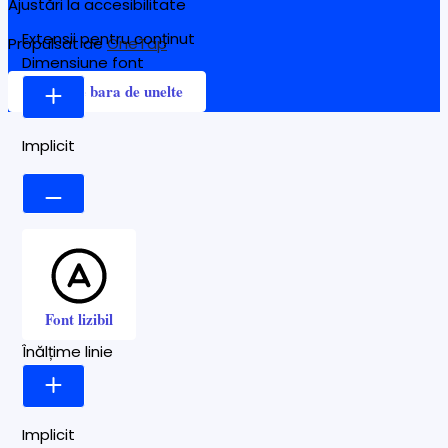
Ajustări la accesibilitate
Extensii pentru conținut
Propulsat de
OneTap
Dimensiune font
Ascunde bara de unelte
Implicit
Font lizibil
Înălțime linie
Implicit