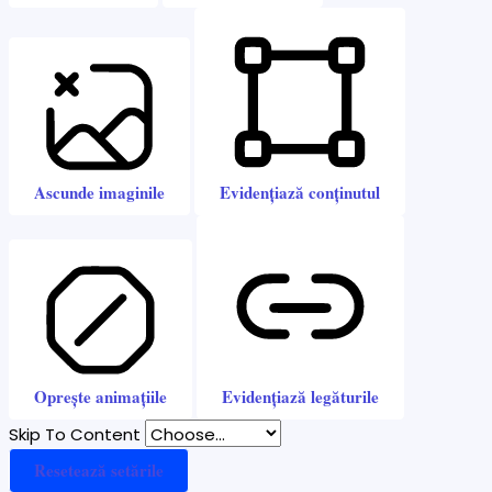
Ascunde imaginile
Evidențiază conținutul
Oprește animațiile
Evidențiază legăturile
Skip To Content
Resetează setările