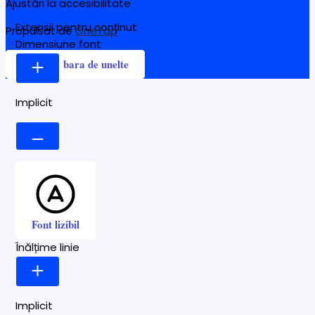
Ajustări la accesibilitate
Extensii pentru conținut
Propulsat de
OneTap
Dimensiune font
Ascunde bara de unelte
Implicit
Font lizibil
Înălțime linie
Implicit