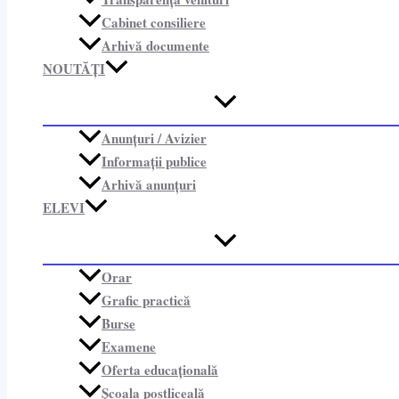
Cabinet consiliere​
Arhivă documente
NOUTĂȚI
Anunțuri / Avizier
Informații publice​
Arhivă anunțuri
ELEVI
Orar
Grafic practică
Burse
Examene
Oferta educațională
Școala postliceală