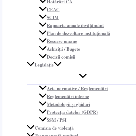
Hotărâri CA
CEAC
SCIM
Rapoarte anuale învățământ
Plan de dezvoltare instituțională
Resurse umane
Achiziții / Bugete
Decizii comisii
Legislație
Acte normative / Reglementări
Reglementări interne
Metodologii și ghiduri
Protecția datelor (GDPR)
SSM / PSI
Comisia de violență
Transparență venituri