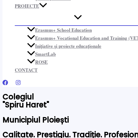
PROIECTE​
Erasmus+ School Education
Erasmus+ Vocational Education and Training (VE
Inițiative și proiecte educaționale​
SmartLab
ROSE
CONTACT
Colegiul
"Spiru Haret"
Municipiul Ploiești
Calitate. Prestigiu. Tradiție. Profesi