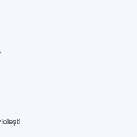
ă.
loiești