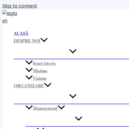
Skip to content
ACASĂ
DESPRE NOI
Scurt istoric
Misiune
Viziune
ORGANIZARE​
Management