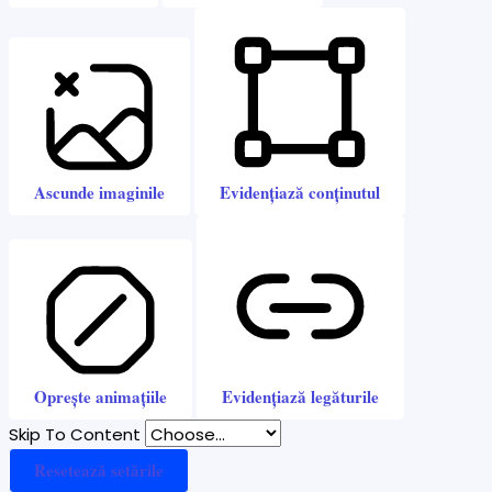
Ascunde imaginile
Evidențiază conținutul
Oprește animațiile
Evidențiază legăturile
Skip To Content
Resetează setările