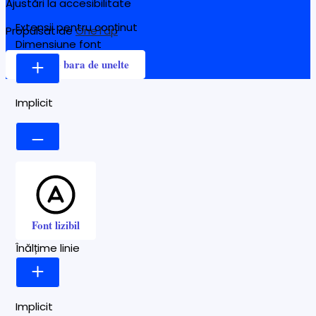
Ajustări la accesibilitate
Extensii pentru conținut
Propulsat de
OneTap
Dimensiune font
Ascunde bara de unelte
Implicit
Font lizibil
Înălțime linie
Implicit