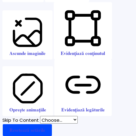
Ascunde imaginile
Evidențiază conținutul
Oprește animațiile
Evidențiază legăturile
Skip To Content
Resetează setările