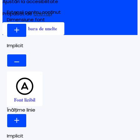
Ajustări la accesibilitate
Extensii pentru conținut
Propulsat de
OneTap
Dimensiune font
Ascunde bara de unelte
Implicit
Font lizibil
Înălțime linie
Implicit