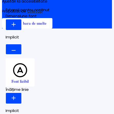
Ajustări la accesibilitate
Extensii pentru conținut
Propulsat de
OneTap
Dimensiune font
Ascunde bara de unelte
Implicit
Font lizibil
Înălțime linie
Implicit