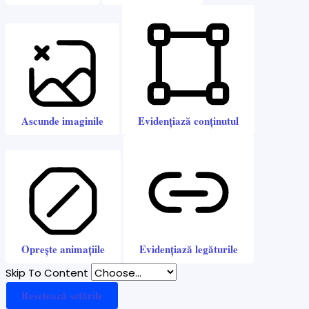
Ascunde imaginile
Evidențiază conținutul
Oprește animațiile
Evidențiază legăturile
Skip To Content
Resetează setările