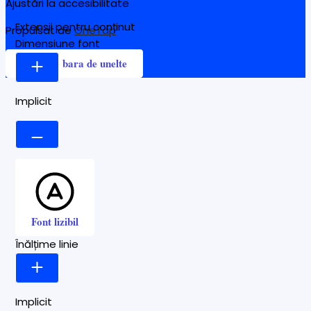
Ajustări la accesibilitate
Extensii pentru conținut
Propulsat de
OneTap
Dimensiune font
Ascunde bara de unelte
Implicit
Font lizibil
Înălțime linie
Implicit