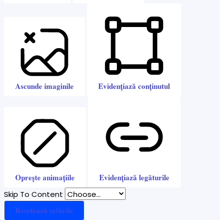
Ascunde imaginile
Evidențiază conținutul
Oprește animațiile
Evidențiază legăturile
Skip To Content
Resetează setările