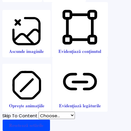
Ascunde imaginile
Evidențiază conținutul
Oprește animațiile
Evidențiază legăturile
Skip To Content
Resetează setările