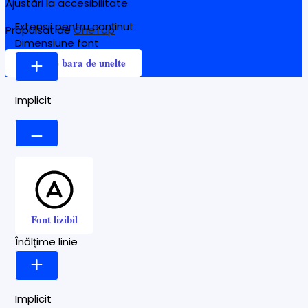
Ajustări la accesibilitate
Extensii pentru conținut
Propulsat de
OneTap
Dimensiune font
Ascunde bara de unelte
Implicit
Font lizibil
Înălțime linie
Implicit