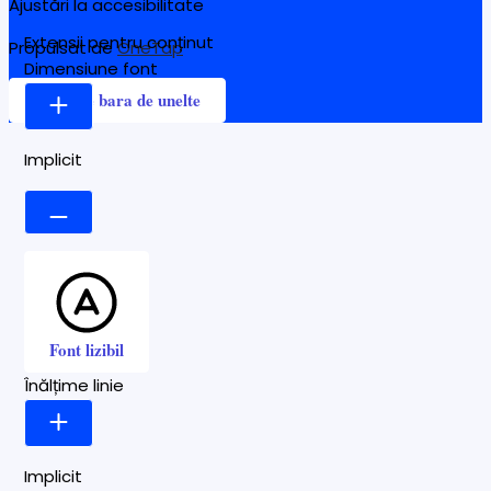
Ajustări la accesibilitate
Extensii pentru conținut
Propulsat de
OneTap
Dimensiune font
Ascunde bara de unelte
Implicit
Font lizibil
Înălțime linie
Implicit