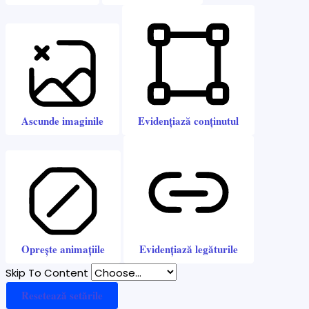
Ascunde imaginile
Evidențiază conținutul
Oprește animațiile
Evidențiază legăturile
Skip To Content
Resetează setările