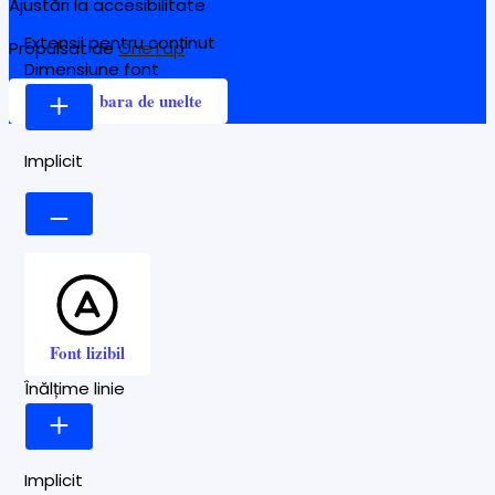
Ajustări la accesibilitate
Extensii pentru conținut
Propulsat de
OneTap
Dimensiune font
Ascunde bara de unelte
Implicit
Font lizibil
Înălțime linie
Implicit