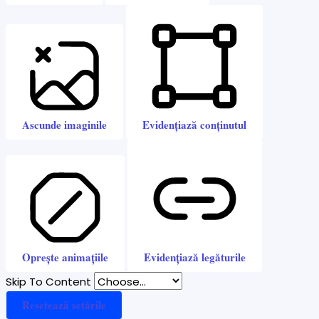
Ascunde imaginile
Evidențiază conținutul
Oprește animațiile
Evidențiază legăturile
Skip To Content
Resetează setările