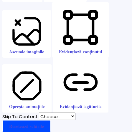
Ascunde imaginile
Evidențiază conținutul
Oprește animațiile
Evidențiază legăturile
Skip To Content
Resetează setările