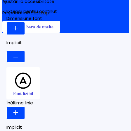
Ajustări la accesibilitate
Extensii pentru conținut
Propulsat de
OneTap
Dimensiune font
Ascunde bara de unelte
Implicit
Font lizibil
Înălțime linie
Implicit