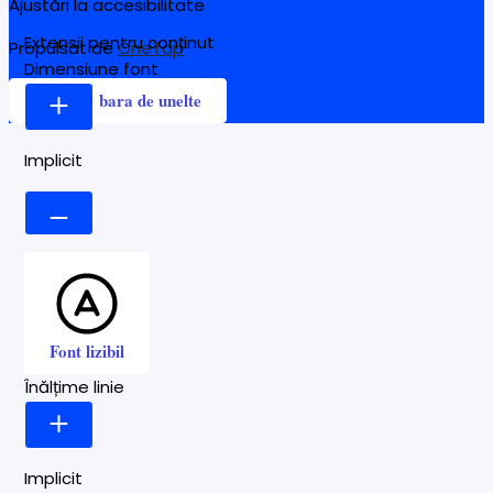
Ajustări la accesibilitate
Extensii pentru conținut
Propulsat de
OneTap
Dimensiune font
Ascunde bara de unelte
Implicit
Font lizibil
Înălțime linie
Implicit