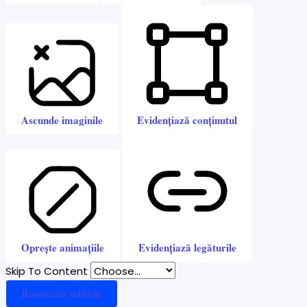
Ascunde imaginile
Evidențiază conținutul
Oprește animațiile
Evidențiază legăturile
Skip To Content
Resetează setările